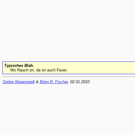
Typisches Blah.
Wo Rauch ist, da ist auch Feuer.
Stefan Magerstedt
&
Björn R. Fischer
, 02.01.2010