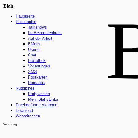
Blah.
Hauptseite
Philosophie
Talkshows
Im Bekanntenkreis
Auf der Arbeit
EMails
Usenet
Chat
Bibliothek
Vorlesungen
SMS
Postkarten
Romantik
Nützliches
Partywissen
Mehr Blah./Links
Durchgeführte Aktionen
Download
Webadressen
Werbung: